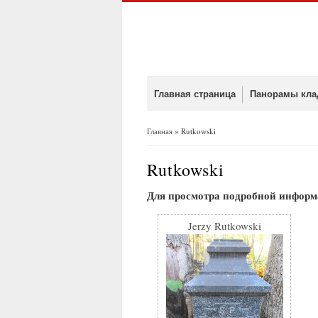
Главная страница
Панорамы кла
Главная
» Rutkowski
Вы здесь
Rutkowski
Для просмотра подробной информ
Jerzy Rutkowski