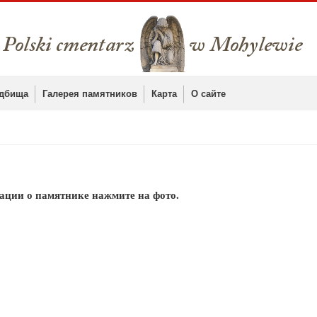
дбища
Галерея памятников
Карта
О сайте
ации о памятнике нажмите на фото.