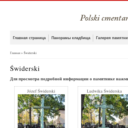
Главная страница
Панорамы кладбища
Галерея памятни
Главная
» Świderski
Вы здесь
Świderski
Для просмотра подробной информации о памятнике нажми
Józef Świderski
Ludwika Świderska